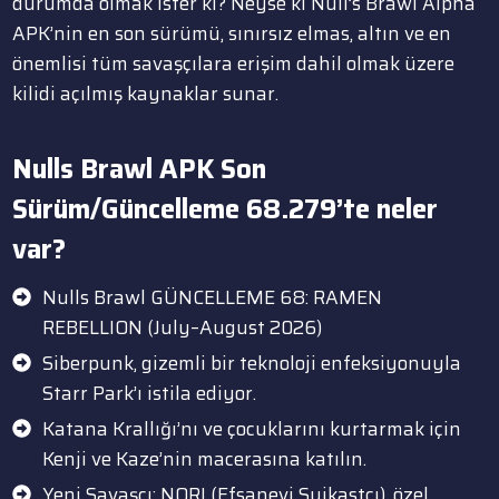
durumda olmak ister ki? Neyse ki Null’s Brawl Alpha
APK’nin en son sürümü, sınırsız elmas, altın ve en
önemlisi tüm savaşçılara erişim dahil olmak üzere
kilidi açılmış kaynaklar sunar.
Nulls Brawl APK Son
Sürüm/Güncelleme 68.279’te neler
var?
Nulls Brawl GÜNCELLEME 68: RAMEN
REBELLION (July–August 2026)
Siberpunk, gizemli bir teknoloji enfeksiyonuyla
Starr Park’ı istila ediyor.
Katana Krallığı’nı ve çocuklarını kurtarmak için
Kenji ve Kaze’nin macerasına katılın.
Yeni Savaşçı: NORI (Efsanevi Suikastçı), özel