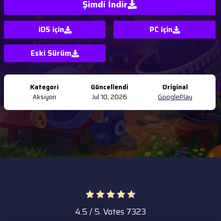
Şimdi İndir
iOS için
PC
için
Eski Sürüm
Kategori
Güncellendi
Original
Aksiyon
Jul 10, 2026
GooglePlay
4.5
/ 5. Votes
7323