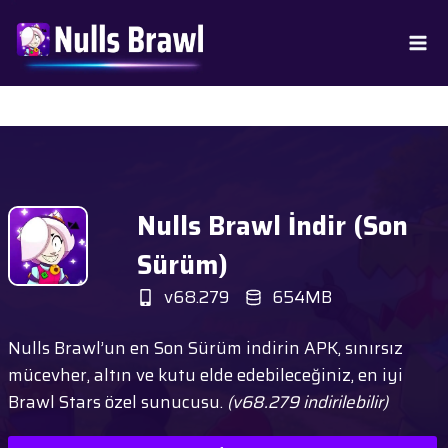
Skip
to
content
Nulls Brawl İndir (
Son
Sürüm
)
v68.279
654MB
Nulls Brawl’un en Son Sürüm indirin APK, sınırsız
mücevher, altın ve kutu elde edebileceğiniz, en iyi
Brawl Stars özel sunucusu.
(v68.279 indirilebilir)