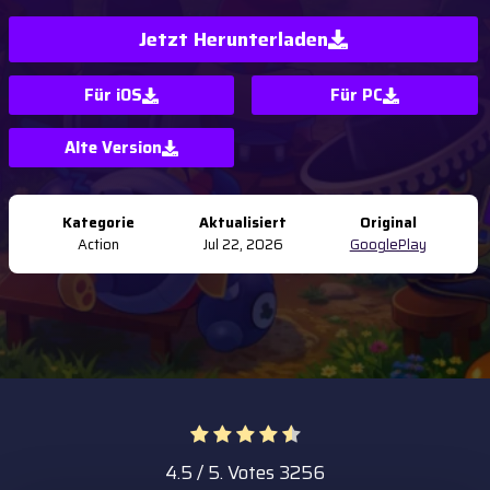
Jetzt Herunterladen
Für iOS
Für PC
Alte Version
Kategorie
Aktualisiert
Original
Action
Jul 22, 2026
GooglePlay
4.5
/ 5. Votes
3256