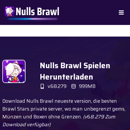
Zum
Inhalt
springen
Nulls Brawl Spielen
Herunterladen
v68.279
999MB
Download Nulls Brawl neueste version, die besten
Brawl Stars private server, wo man unbegrenzt gems,
Münzen und Boxen ohne Grenzen.
(v
6
8.279 Zum
Download verfügbar)