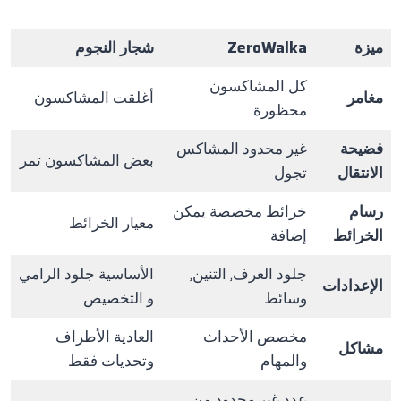
ميزة
ZeroWalka
شجار النجوم
كل المشاكسون
مغامر
أغلقت المشاكسون
محظورة
فضيحة
غير محدود المشاكس
بعض المشاكسون تمر
الانتقال
تجول
رسام
خرائط مخصصة يمكن
معيار الخرائط
الخرائط
إضافة
جلود العرف, التنين,
الأساسية جلود الرامي
الإعدادات
وسائط
و التخصيص
مخصص الأحداث
العادية الأطراف
مشاكل
والمهام
وتحديات فقط
عدد غير محدود من