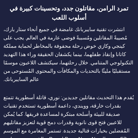
تمرد الرامن، مقاتلون جدد، وتحسينات كبيرة في
أسلوب اللعب
انتشرت تقنية سايبربانك غامضة في جميع أنحاء ستار بارك،
مُصيبةً المقاتلين ومُسببةً فوضى عارمة في العالم. يجب على
كينجي وكازي خوض رحلة محفوفة بالمخاطر لحماية مملكة
كاتانا وإنقاذ طفلهما، بينما يكشفان الحقيقة وراء هذا التهديد
التكنولوجي المتنامي. خلال رحلتهما، سيكتشف اللاعبون موسمًا
مستقبليًا مليئًا بالتحديات والمكافآت والمحتوى المُستوحى من
عالم السايبربانك.
يُقدم هذا التحديث مقاتلين جديدين: نوري، قاتلة أسطورية تتمتع
بقدرات خارقة، وويندي، داعمة أسطورية تستخدم تقنيات
صديقة للبيئة وأسلحة مبتكرة لمساعدة فريقها. كما يُمكن
للاعبين فتح قوى نانوية وقدرات دمج قوية لتعزيز مقاتليهم
المُفضلين بخيارات قتالية جديدة. تستمر المغامرة مع الموسم