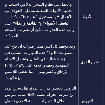
والعمل في نظام الشحن بدلا من استخدام
محدود. الأدوات الشعبية تشمل ”
العودة إلى
الأدوات
الأعمال “
و”
مستحيل
” عن Finx ، وكذلك ”
تشغيل الأضواء”
و”
القاتمة و إيذاء”
على
ومي. هذه القدرات يمكن أن تغير تماما نتيجة
المعركة.
وقد توقف كل اثنين ممتاز قدرات أن فتح عند
مستويات 10 و 11. هذه المهارات السلبي في
زيادة فعالية في القتال. وتشمل الأمثلة
نجوم القوى
التمهيدي وقف و علامة على Finx ، 42%
الإرهاق و كسر ومي ، مما يعطي اللاعبين
ميزة كبيرة.
التروس تحسين قدرات الردع. نقل سريع يزيد
من سرعة الحركة بنسبة 20% عندما يمر من
التروس
خلال الشجيرات. الهامة الأخرى تشمل