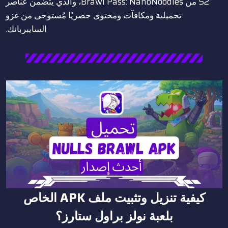
52 من Brawl Pass: NanoNoodles، والذي يتضمن عناصر
تجميلية ومكافآت ومحتوى حصريًا مُستوحى من غزو
السايبربانك.
كيفية تنزيل وتثبيت ملف APK الخاص
بلعبة
نولز براول ستارز
؟