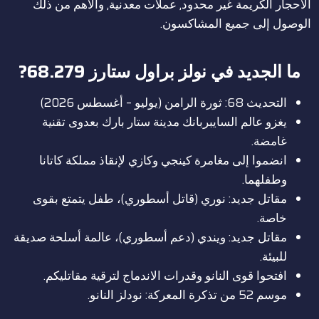
الأحجار الكريمة غير محدود, عملات معدنية, والأهم من ذلك
الوصول إلى جميع المشاكسون.
ما الجديد في نولز براول ستارز 68.279?
التحديث 68: ثورة الرامن (يوليو – أغسطس 2026)
يغزو عالم السايبربانك مدينة ستار بارك بعدوى تقنية
غامضة.
انضموا إلى مغامرة كينجي وكازي لإنقاذ مملكة كاتانا
وطفلهما.
مقاتل جديد: نوري (قاتل أسطوري)، طفل يتمتع بقوى
خاصة.
مقاتل جديد: ويندي (دعم أسطوري)، عالمة أسلحة صديقة
للبيئة.
افتحوا قوى النانو وقدرات الاندماج لترقية مقاتليكم.
موسم 52 من تذكرة المعركة: نودلز النانو.