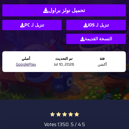
تحميل نولز براول
تنزيل لـ iOS
تنزيل لـ PC
النسخة القديمة
فئة
تم التحديث
أصلي
أكشن
Jul 10, 2026
GooglePlay
1350
/ 5. Votes
4.5